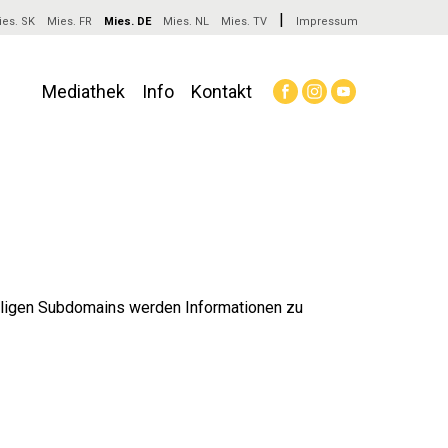
|
ies. SK
Mies. FR
Mies. DE
Mies. NL
Mies. TV
Impressum
Mediathek
Info
Kontakt
Main
navigation
älligen Subdomains werden Informationen zu